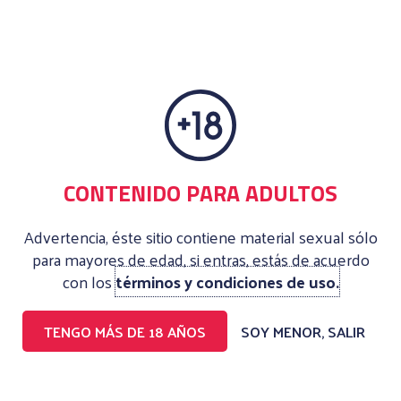
En el perfil de la chica pone que hace oral sin, pero a mi
me lo hizo con preservativo.
Pedi a la chica con lenceria y no la trajo.
¿Las chicas cuanto se tardan en llegar a los eventos?
CONTENIDO PARA ADULTOS
OTRAS PREGUNTAS
Advertencia, éste sitio contiene material sexual sólo
para mayores de edad, si entras, estás de acuerdo
con los
términos y condiciones de uso.
¿Los comentarios de los perfiles son reales? ¿se
editan?
TENGO MÁS DE 18 AÑOS
SOY MENOR, SALIR
Me ha dado mal en un servicio, ¿qué procede?
Voy mal de tiempo, ¿pueden ir mandando la chica sin