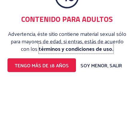
HOT
CONTENIDO PARA ADULTOS
ESTA CHICA ESTA TAL Y COMO ME GUSTAN , BLANQUITA
DELGADITA Y SE ME HACE QUE ES MUY BUENA PARA COGER JAJA
Advertencia, éste sitio contiene material sexual sólo
TENGO ESE PRESENTIMIENTO A VER CUANDO ME SACO ESA
para mayores de edad, si entras, estás de acuerdo
ESPINITA CON ELLA POR QU ELA VERDA SI ME PRENDE
con los
términos y condiciones de uso.
MUCHISIMO
TENGO MÁS DE 18 AÑOS
SOY MENOR, SALIR
0
5
DEJAR UN COMENTARIO
PERFILES DESTACADOS
VIP