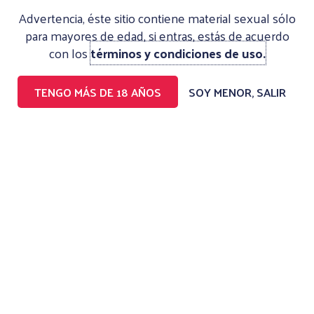
Advertencia, éste sitio contiene material sexual sólo
0
0
DEJAR UN COMENTARIO
para mayores de edad, si entras, estás de acuerdo
con los
términos y condiciones de uso.
TENGO MÁS DE 18 AÑOS
SOY MENOR, SALIR
PERFILES DESTACADOS
VIP